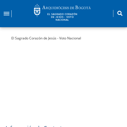
Pasar
al
EL SAGRADO CORAZÓN
contenido
DE JESÚS - VOTO
NACIONAL
principal
El Sagrado Corazón de Jesús - Voto Nacional